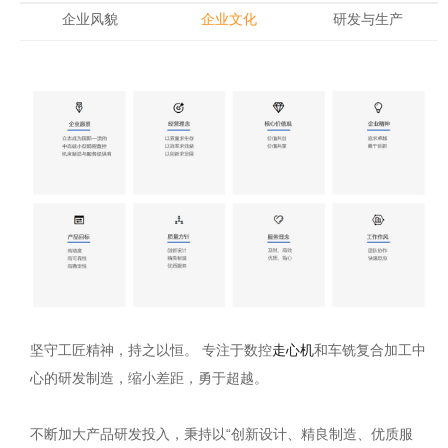
企业风貌
企业文化
研发与生产
坚守工匠精神，持之以恒。 专注于数控
走心机
和车铣复合加工中
心的研发制造，缩小差距，勇于超越。
不断加大产品研发投入，秉持以“创新设计、精良制造、优质服