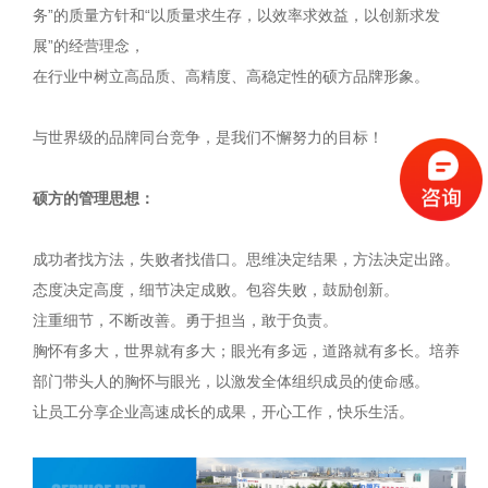
务”的质量方针和“以质量求生存，以效率求效益，以创新求发
展”的经营理念，
在行业中树立高品质、高精度、高稳定性的硕方品牌形象。
与世界级的品牌同台竞争，是我们不懈努力的目标！
硕方的管理思想：
成功者找方法，失败者找借口。思维决定结果，方法决定出路。
态度决定高度，细节决定成败。包容失败，鼓励创新。
注重细节，不断改善。勇于担当，敢于负责。
胸怀有多大，世界就有多大；眼光有多远，道路就有多长。培养
部门带头人的胸怀与眼光，以激发全体组织成员的使命感。
让员工分享企业高速成长的成果，开心工作，快乐生活。