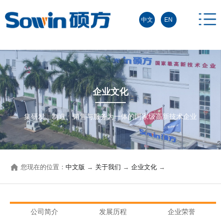
中文
EN
企业文化
集研发、制造、销售与服务为一体的国家级高新技术企业
您现在的位置：
中文版
→
关于我们
→
企业文化
→
公司简介
发展历程
企业荣誉