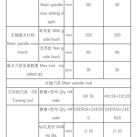
Main spindle
mm
60
60
max drilling d
epth
有导套 With g
主轴最大行程
mm
320
320
uide bush
Main spindle max
无导套 Non g
travel
mm
80
80
uide bush
最大刀具安装数量 Max tool ins
pcs
35
35
talled qty.
主轴刀具 Main spindle tool
①车削刀具 OD
数量×型号 Qty.×M
6X¨16
4X□16+1X□20
Turning tool
odel
数量×型号 Qty.×M
5XER16+1XER2
5XER16+1XE
odel
0
R20
钻孔直径 Drilli
mm
∅ 10
∅ 10
ng dia.