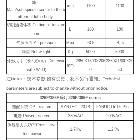
部）
mm
1100
1100
Main/sub spindle center to the b
ottom of lathe body
切削油箱体积 Cutting oil tank vo
L
180
180
lume
气源压力 Air pressure
Mpa
≥0.5
≥0.5
净重 Net weight
Kg
5000
5000
外形尺寸（长×宽×高）Dimensio
2850X1600X206
2850X1600X20
mm
ns(L×W×H)
0
60
注Notes：技术参数 如有变更，恕不另行通知。Technical
parameters are subjec
t to change without prior notice.
326F/386F系列 326F/386F series
选配系统 OP system
SYNTEC 220TB
FANUC Oi-TF Plus
电源 Power source
380VAC
200VAC
侧铣动力头功率Cross live
1.7Kw
1.2Kw
tool power