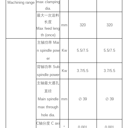
max clamping
Machining range
dia.
最大一次送料
长度
mm
320
320
Max feed leng
th (once)
主轴功率 Mai
n spindle pow
Kw
5.5/7.5
5.5/7.5
er
背轴功率 Sub
Kw
3.7/5.5
3.7/5.5
spindle power
主轴最大通孔
直径
Main spindle
mm
∅ 39
∅ 39
max through
hole dia.
C轴分度 C axi
°
0.001
0.001