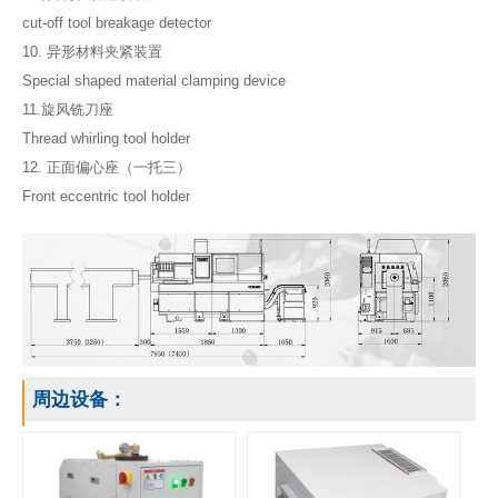
cut-off tool breakage detector
10. 异形材料夹紧装置
Special shaped material clamping device
11.旋风铣刀座
Thread whirling tool holder
12. 正面偏心座（一托三）
Front eccentric tool holder
周边设备：