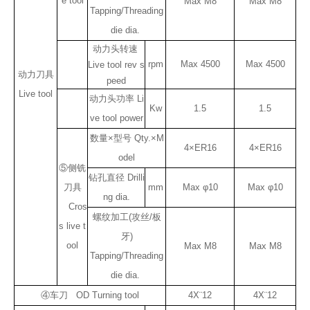
e tool
Max M8
Max M8
Tapping/Threading
die dia.
动力头转速
rpm
Max 4500
Max 4500
Live tool rev s
动力刀具
peed
Live tool
动力头功率 Li
Kw
1.5
1.5
ve tool power
数量×型号 Qty.×M
4×ER16
4×ER16
odel
⑤侧铣
钻孔直径 Drilli
刀具
mm
Max φ10
Max φ10
ng dia.
Cros
螺纹加工(攻丝/板
s live t
牙)
ool
Max M8
Max M8
Tapping/Threading
die dia.
④车刀 OD Turning tool
4X¨12
4X¨12