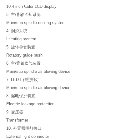
10.4 inch Color LCD display
3. 主/背轴冷却系统
Main/sub spindle cooling system
4. 润滑系统
Lricating system
5. 旋转导套装置
Rotatory guide bush
6. 主/背轴吹气装置
Main/sub spindle air blowing device
7. LED工作照明灯
Main/sub spindle air blowing device
8. 漏电保护装置
Electric leakage protection
9. 变压器
Transformer
10. 外置照明灯接口
External light connector