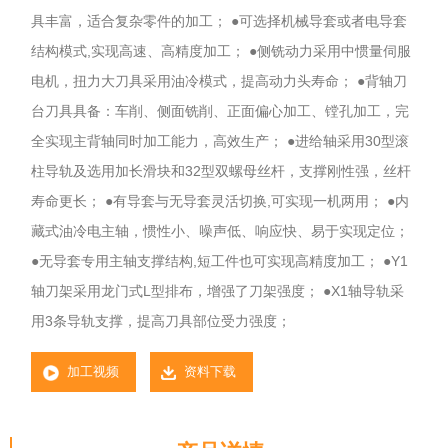
具丰富，适合复杂零件的加工； ●可选择机械导套或者电导套
结构模式,实现高速、高精度加工； ●侧铣动力采用中惯量伺服
电机，扭力大刀具采用油冷模式，提高动力头寿命； ●背轴刀
台刀具具备：车削、侧面铣削、正面偏心加工、镗孔加工，完
全实现主背轴同时加工能力，高效生产； ●进给轴采用30型滚
柱导轨及选用加长滑块和32型双螺母丝杆，支撑刚性强，丝杆
寿命更长； ●有导套与无导套灵活切换,可实现一机两用； ●内
藏式油冷电主轴，惯性小、噪声低、响应快、易于实现定位；
●无导套专用主轴支撑结构,短工件也可实现高精度加工； ●Y1
轴刀架采用龙门式L型排布，增强了刀架强度； ●X1轴导轨采
用3条导轨支撑，提高刀具部位受力强度；
加工视频
资料下载