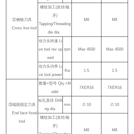
螺纹加工(攻丝/板
牙)
②侧铣刀具
M8
M8
Tapping/Threading
Cross live tool
die dia.
动力头转速 Li
ve tool rev sp
rpm
Max 4500
Max 4500
eed
动力头功率 Li
Kw
1.5
1.5
ve tool power
数量×型号 Qty.×M
7XER16
7XER16
odel
钻孔直径 Drilli
③端面固定刀具
mm
∅ 10
∅ 10
ng dia.
End face fixed
螺纹加工(攻丝/板
tool
牙)
M8
M8