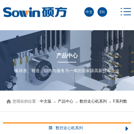
中文
EN
产品中心
集研发、制造、销售与服务为一体的国家级高新技术企业
您现在的位置：
中文版
→
产品中心
→
数控走心机系列
→
F系列数
控走心机
→
326F/386F双主轴数控走心机
→
数控走心机系列